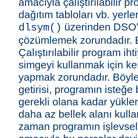
amacıyla çalıştırılabilir 
dağıtım tabloları vb. yerl
üzerinden DSO’d
dlsym()
çözümlemek zorundadır. B
Çalıştırılabilir program i
simgeyi kullanmak için k
yapmak zorundadır. Böyl
getirisi, programın isteğe 
gerekli olana kadar yükl
daha az bellek alanı kullan
zaman programın işlevsell