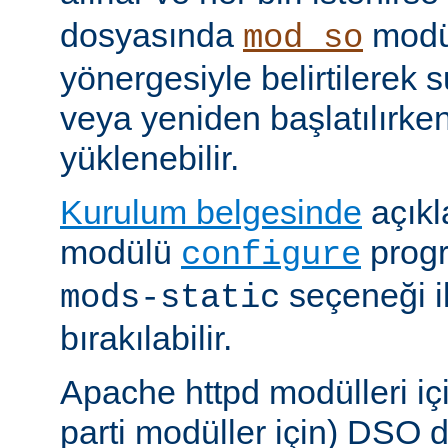
dosyasında
modü
mod_so
yönergesiyle belirtilerek 
veya yeniden başlatılırk
yüklenebilir.
Kurulum belgesinde
açıkl
modülü
prog
configure
seçeneği i
mods-static
bırakılabilir.
Apache httpd modülleri içi
parti modüller için) DSO d