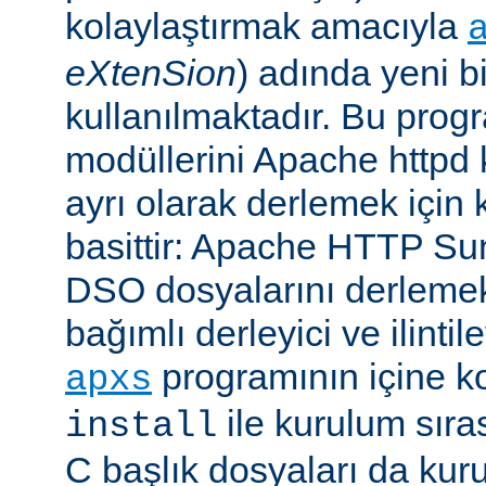
kolaylaştırmak amacıyla
eXtenSion
) adında yeni b
kullanılmaktadır. Bu pro
modüllerini Apache httpd
ayrı olarak derlemek için ku
basittir: Apache HTTP Su
DSO dosyalarını derlemek
bağımlı derleyici ve ilintil
programının içine k
apxs
ile kurulum sır
install
C başlık dosyaları da kur