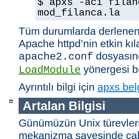
$ apxs -aci filan
mod_filanca.la
Tüm durumlarda derlenen
Apache httpd’nin etkin kıl
dosyasınd
apache2.conf
yönergesi bu
LoadModule
Ayrıntılı bilgi için
apxs bel
Artalan Bilgisi
Günümüzün Unix türevleri
mekanizma sayesinde çalışt