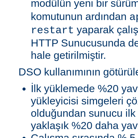
modülün yeni bir sürü
komutunun ardından
a
yaparak çalı
restart
HTTP Sunucusunda de
hale getirilmiştir.
DSO kullanımının götürüler
İlk yüklemede %20 yav
yükleyicisi simgeleri
olduğundan sunucu ilk 
yaklaşık %20 daha yava
Çalışma sırasında % 5