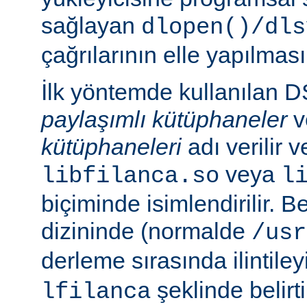
sağlayan
dlopen()/dls
çağrılarının elle yapılması
İlk yöntemde kullanılan 
paylaşımlı kütüphaneler
v
kütüphaneleri
adı verilir 
veya
libfilanca.so
l
biçiminde isimlendirilir. Be
dizininde (normalde
/usr
derleme sırasında ilintil
şeklinde belirtil
lfilanca