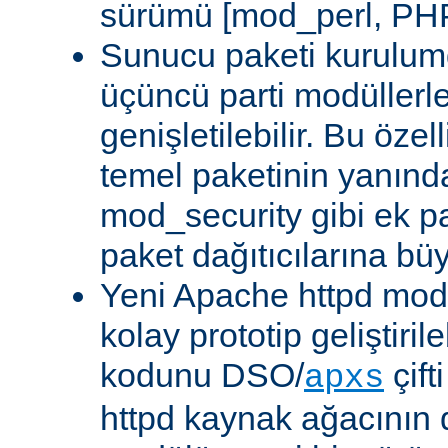
sürümü [mod_perl, PHP
Sunucu paketi kurulum
üçüncü parti modüllerl
genişletilebilir. Bu özel
temel paketinin yanın
mod_security gibi ek pa
paket dağıtıcılarına bü
Yeni Apache httpd modü
kolay prototip geliştiri
kodunu DSO/
çift
apxs
httpd kaynak ağacının 