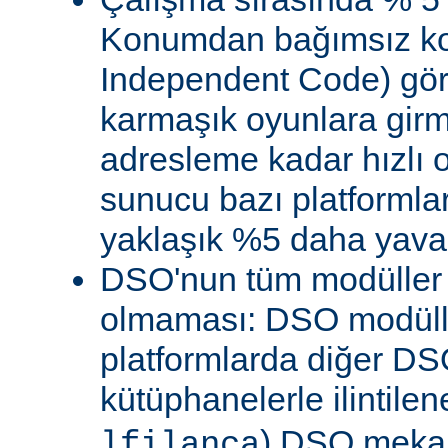
Konumdan bağımsız kod
Independent Code) göre
karmaşık oyunlara gir
adresleme kadar hızlı
sunucu bazı platformla
yaklaşık %5 daha yavaş 
DSO'nun tüm modüller 
olmaması: DSO modülle
platformlarda diğer DS
kütüphanelerle ilintile
) DSO meka
lfilanca