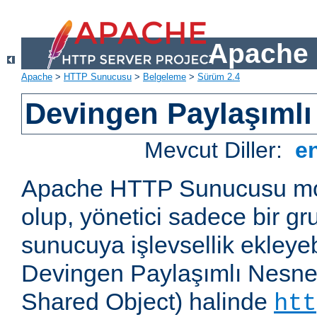
Apache 
Apache
>
HTTP Sunucusu
>
Belgeleme
>
Sürüm 2.4
Devingen Paylaşımlı
Mevcut Diller:
e
Apache HTTP Sunucusu mod
olup, yönetici sadece bir g
sunucuya işlevsellik ekleyebi
Devingen Paylaşımlı Nesne
Shared Object) halinde
htt