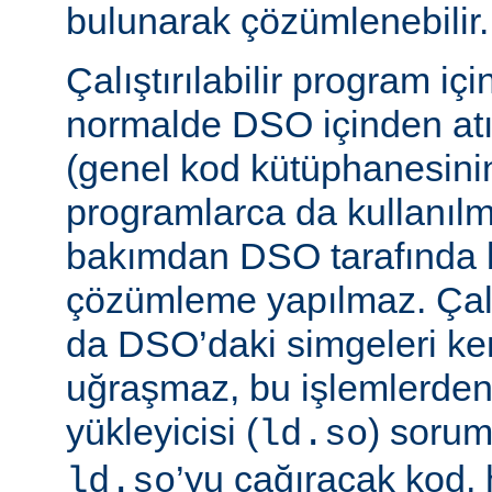
bulunarak çözümlenebilir.
Çalıştırılabilir program iç
normalde DSO içinden atı
(genel kod kütüphanesini
programlarca da kullanılm
bakımdan DSO tarafında b
çözümleme yapılmaz. Çalış
da DSO’daki simgeleri k
uğraşmaz, bu işlemlerde
yükleyicisi (
) sorum
ld.so
’yu çağıracak kod, he
ld.so