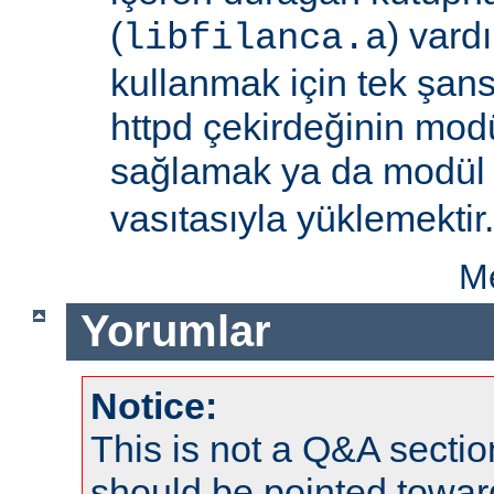
(
) vard
libfilanca.a
kullanmak için tek şan
httpd çekirdeğinin modü
sağlamak ya da modü
vasıtasıyla yüklemektir.
Me
Yorumlar
Notice:
This is not a Q&A sect
should be pointed towar