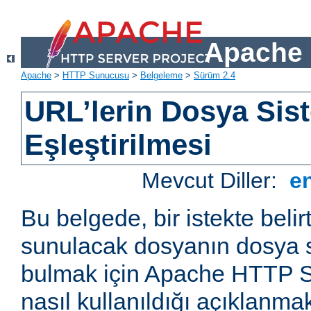
Apache 
Apache
>
HTTP Sunucusu
>
Belgeleme
>
Sürüm 2.4
URL’lerin Dosya Sist
Eşleştirilmesi
Mevcut Diller:
e
Bu belgede, bir istekte belir
sunulacak dosyanın dosya s
bulmak için Apache HTTP S
nasıl kullanıldığı açıklanmak