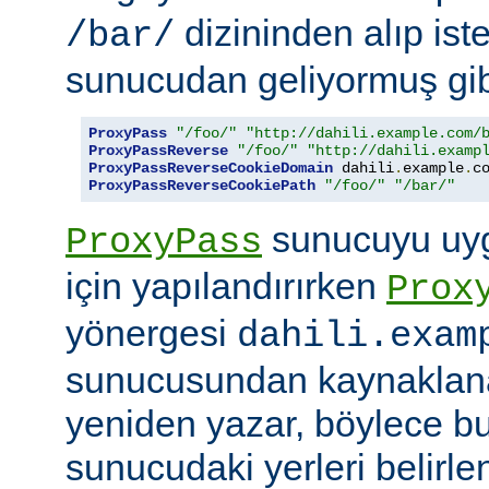
dizininden alıp ist
/bar/
sunucudan geliyormuş gib
ProxyPass
"/foo/"
"http://dahili.example.com/
ProxyPassReverse
"/foo/"
"http://dahili.examp
ProxyPassReverseCookieDomain
 dahili
.
example
.
c
ProxyPassReverseCookiePath
"/foo/"
"/bar/"
sunucuyu uyg
ProxyPass
için yapılandırırken
Prox
yönergesi
dahili.exam
sunucusundan kaynaklana
yeniden yazar, böylece bu
sunucudaki yerleri belirle