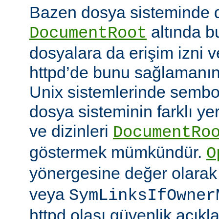
Bazen dosya sisteminde 
altında 
DocumentRoot
dosyalara da erişim izni v
httpd’de bunu sağlamanın çe
Unix sistemlerinde sembo
dosya sisteminin farklı ye
ve dizinleri
DocumentRo
göstermek mümkündür.
O
yönergesine değer olara
veya
SymLinksIfOwner
httpd olası güvenlik açıkl