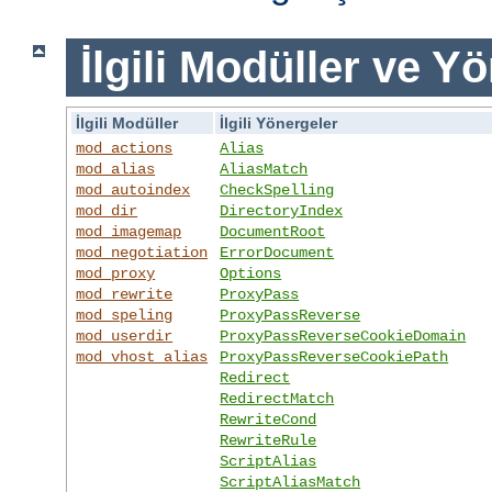
İlgili Modüller ve Y
İlgili Modüller
İlgili Yönergeler
mod_actions
Alias
mod_alias
AliasMatch
mod_autoindex
CheckSpelling
mod_dir
DirectoryIndex
mod_imagemap
DocumentRoot
mod_negotiation
ErrorDocument
mod_proxy
Options
mod_rewrite
ProxyPass
mod_speling
ProxyPassReverse
mod_userdir
ProxyPassReverseCookieDomain
mod_vhost_alias
ProxyPassReverseCookiePath
Redirect
RedirectMatch
RewriteCond
RewriteRule
ScriptAlias
ScriptAliasMatch