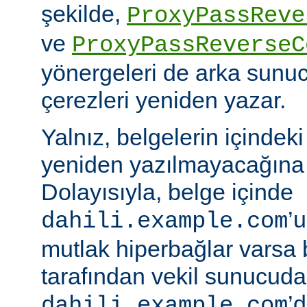
şekilde,
ProxyPassReve
ve
ProxyPassReverseC
yönergeleri de arka sunu
çerezleri yeniden yazar.
Yalnız, belgelerin içindek
yeniden yazılmayacağına 
Dolayısıyla, belge içinde
’
dahili.example.com
mutlak hiperbağlar varsa 
tarafından vekil sunucud
’d
dahili.example.com