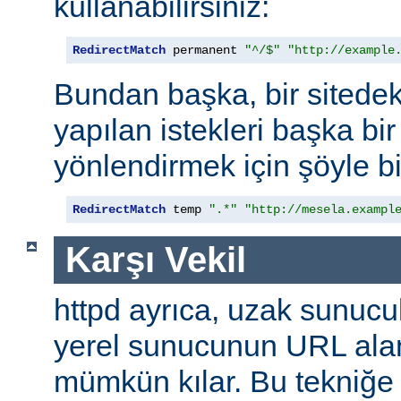
kullanabilirsiniz:
RedirectMatch
 permanent 
"^/$"
"http://example
Bundan başka, bir sitedek
yapılan istekleri başka bir
yönlendirmek için şöyle bi
RedirectMatch
 temp 
".*"
"http://mesela.exampl
Karşı Vekil
httpd ayrıca, uzak sunucu
yerel sunucunun URL alan
mümkün kılar. Bu tekniğ