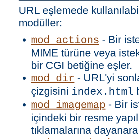
URL eşlemede kullanılabi
modüller:
- Bir is
mod_actions
MIME türüne veya iste
bir CGI betiğine eşler.
- URL'yi sonl
mod_dir
çizgisini
b
index.html
- Bir i
mod_imagemap
içindeki bir resme yapıl
tıklamalarına dayanarak