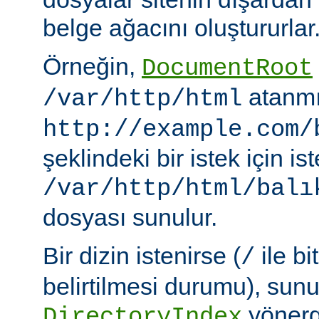
belge ağacını oluştururlar
Örneğin,
DocumentRoot
atanmı
/var/http/html
http://example.com/
şeklindeki bir istek için i
/var/http/html/balı
dosyası sunulur.
Bir dizin istenirse (
ile bi
/
belirtilmesi durumu), sun
yönerge
DirectoryIndex