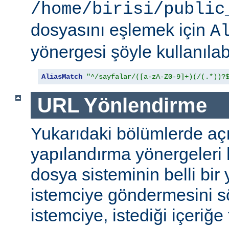
/home/birisi/public
dosyasını eşlemek için
A
yönergesi şöyle kullanılabi
AliasMatch
"^/sayfalar/([a-zA-Z0-9]+)(/(.*))?
URL Yönlendirme
Yukarıdaki bölümlerde aç
yapılandırma yönergeleri h
dosya sisteminin belli bir 
istemciye göndermesini s
istemciye, istediği içeriğe 