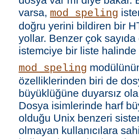
dosya var mı diye bakar. 
varsa,
iste
mod_speling
doğru yerini bildiren bir
yollar. Benzer çok sayıda
istemciye bir liste halinde
modülünün 
mod_speling
özelliklerinden biri de dos
büyüklüğüne duyarsız olar
Dosya isimlerinde harf b
olduğu Unix benzeri siste
olmayan kullanıcılara sah