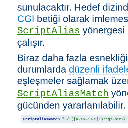
sunulacaktır. Hedef dizind
CGI
betiği olarak imlemes
yönergesi 
ScriptAlias
çalışır.
Biraz daha fazla esnekliği
durumlarda
düzenli ifadel
eşleşmeler sağlamak üz
yöne
ScriptAliasMatch
gücünden yararlanılabilir.
ScriptAliasMatch
"^/~([a-zA-Z0-9]+)/cgi-bin/(