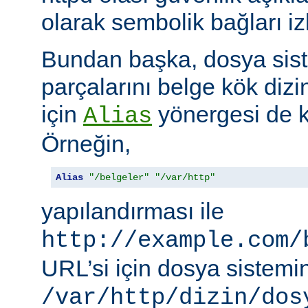
olarak sembolik bağları i
Bundan başka, dosya siste
parçalarını belge kök dizi
için
yönergesi de ku
Alias
Örneğin,
Alias
"/belgeler"
"/var/http"
yapılandırması ile
http://example.com/
URL’si için dosya sistemi
/var/http/dizin/dos