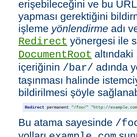
erişebileceğini ve bu URL i
yapması gerektiğini bildir
işleme
yönlendirme
adı ve
yönergesi ile s
Redirect
altındaki
DocumentRoot
içeriğinin
adında ye
/bar/
taşınması halinde istemc
bildirilmesi şöyle sağlanabi
Redirect
 permanent 
"/foo/"
"http://example.co
Bu atama sayesinde
/fo
yolları
sun
example.com