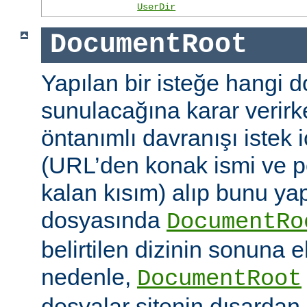
UserDir
DocumentRoot
Yapılan bir isteğe hangi 
sunulacağına karar verirk
öntanımlı davranışı istek
(URL’den konak ismi ve po
kalan kısım) alıp bunu ya
dosyasında
DocumentRo
belirtilen dizinin sonuna 
nedenle,
DocumentRoot
dosyalar sitenin dışardan