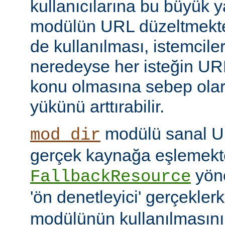
kullanıcılarına bu büyük y
modülün URL düzeltmekte
de kullanılması, istemcil
neredeyse her isteğin UR
konu olmasına sebep ola
yükünü arttırabilir.
modülü sanal URI
mod_dir
gerçek kaynağa eşlemekte
yöne
FallbackResource
'ön denetleyici' gerçekle
modülünün kullanılmasını