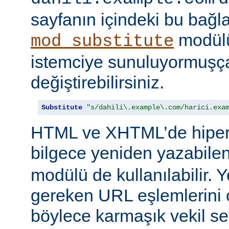
sayfanın içindeki bu bağlar
modülü
mod_substitute
istemciye sunuluyormuşç
değiştirebilirsiniz.
Substitute
"s/dahili\.example\.com/harici.exa
HTML ve XHTML’de hiper
bilgece yeniden yazabile
modülü de kullanılabilir. 
gereken URL eşlemlerini o
böylece karmaşık vekil se