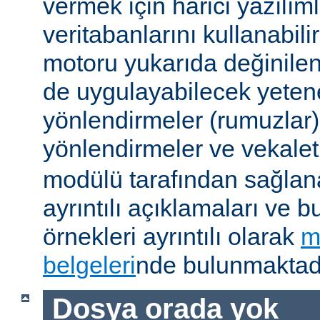
vermek için harici yazılıml
veritabanlarını kullanabil
motoru yukarıda değinile
de uygulayabilecek yetene
yönlendirmeler (rumuzlar),
yönlendirmeler ve vekale
modülü tarafından sağlan
ayrıntılı açıklamaları ve b
örnekleri ayrıntılı olarak
m
belgeleri
nde bulunmaktadı
Dosya orada yok