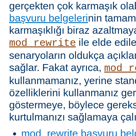
gerçekten çok karmaşık olabi
başvuru belgeleri
nin tamaml
karmaşıklığı biraz azaltmaya
ile elde edil
mod_rewrite
senaryoların oldukça açıkla
sağlar. Fakat ayrıca,
mod_r
kullanmamanız, yerine stan
özelliklerini kullanmanız g
göstermeye, böylece gereks
kurtulmanızı sağlamaya çalı
mod_rewrite başvuru bel