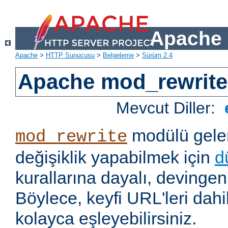
Apache 
Apache
>
HTTP Sunucusu
>
Belgeleme
>
Sürüm 2.4
Apache mod_rewrite
Mevcut Diller:
modülü gelen
mod_rewrite
değişiklik yapabilmek için
d
kurallarına dayalı, devingen 
Böylece, keyfi URL'leri dahi
kolayca eşleyebilirsiniz.