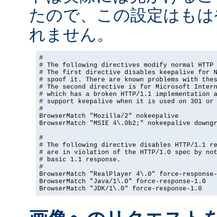
たので、この設定はもは
れません。
#

# The following directives modify normal HTTP 
# The first directive disables keepalive for N
# spoof it. There are known problems with thes
# The second directive is for Microsoft Intern
# which has a broken HTTP/1.1 implementation a
# support keepalive when it is used on 301 or 
#

BrowserMatch "Mozilla/2" nokeepalive

BrowserMatch "MSIE 4\.0b2;" nokeepalive downgr
#

# The following directive disables HTTP/1.1 re
# are in violation of the HTTP/1.0 spec by not
# basic 1.1 response.

#

BrowserMatch "RealPlayer 4\.0" force-response-
BrowserMatch "Java/1\.0" force-response-1.0

BrowserMatch "JDK/1\.0" force-response-1.0