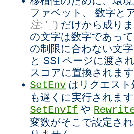
移植性のために、環境
ファベット、 数字と
注:
'_')
だけから成りま
の文字は数字であって
の制限に合わない文字は
と SSI ページに渡
スコアに置換されます
はリクエスト
SetEnv
も遅くに実行されます
や
SetEnvIf
Rewrit
変数がそこで設定され
りません。