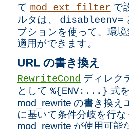
て
で
mod_ext_filter
ルタは、
disableenv=
プションを使って、環境
適用ができます。
URL の書き換え
ディレク
RewriteCond
として
式を
%{ENV:...}
mod_rewrite の書
に基いて条件分岐を行な
mod_rewrite が使用