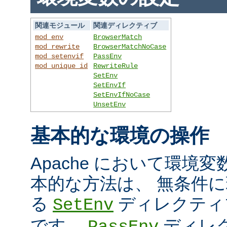
関連モジュール
関連ディレクティブ
mod_env
BrowserMatch
mod_rewrite
BrowserMatchNoCase
mod_setenvif
PassEnv
mod_unique_id
RewriteRule
SetEnv
SetEnvIf
SetEnvIfNoCase
UnsetEnv
基本的な環境の操作
Apache において環境
本的な方法は、 無条件
る
ディレクティ
SetEnv
です。
ディレ
PassEnv