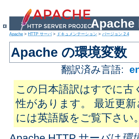
Apach
Apache
>
HTTP サーバ
>
ドキュメンテーション
>
バージョン 2.4
Apache の環境変数
翻訳済み言語:
e
この日本語訳はすでに古
性があります。 最近更
には英語版をご覧下さい
Apache HTTP サーバは
環