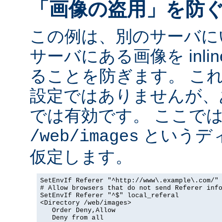
「画像の盗用」を防
この例は、別のサーバに
サーバにある画像を inli
ることを防ぎます。 こ
設定ではありませんが、
では有効です。 ここで
というデ
/web/images
仮定します。
SetEnvIf Referer "^http://www\.example\.com/" 
# Allow browsers that do not send Referer info
SetEnvIf Referer "^$" local_referal

<Directory /web/images>

   Order Deny,Allow

   Deny from all
