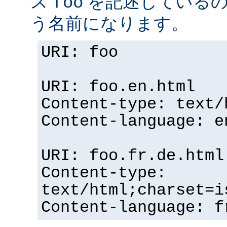
ス
を記述している
foo
う名前になります。
URI: foo
URI: foo.en.html
Content-type: text/
Content-language: e
URI: foo.fr.de.html
Content-type:
text/html;charset=i
Content-language: f