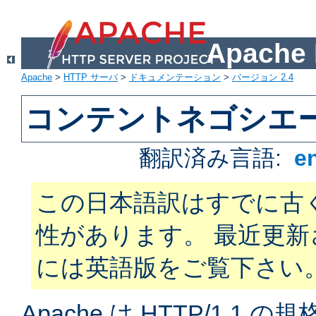
Apach
Apache
>
HTTP サーバ
>
ドキュメンテーション
>
バージョン 2.4
コンテントネゴシエ
翻訳済み言語:
e
この日本語訳はすでに古
性があります。 最近更
には英語版をご覧下さい
Apache は HTTP/1.1