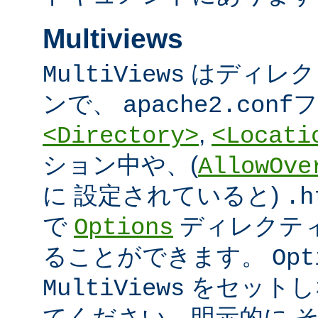
Multiviews
はディレク
MultiViews
ンで、
フ
apache2.conf
,
<Directory>
<Locati
ション中や、(
AllowOve
に 設定されていると)
.h
で
ディレクテ
Options
ることができます。
Opt
をセットし
MultiViews
てください。明示的に 