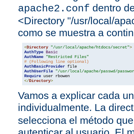
dentro de
apache2.conf
<Directory "/usr/local/apa
como se muestra a contin
<
Directory
"/usr/local/apache/htdocs/secret"
>
AuthType
Basic
AuthName
"Restricted Files"
# (Following line optional)
AuthBasicProvider
AuthUserFile
"/usr/local/apache/passwd/passwo
Require
</
Directory
>
Vamos a explicar cada una
individualmente. La direc
selecciona el método que
autenticar al usuario. E