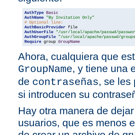
AuthType
Basic
AuthName
"By Invitation Only"
# Optional line:
AuthBasicProvider
AuthUserFile
"/usr/local/apache/passwd/passwo
AuthGroupFile
"/usr/local/apache/passwd/group
Require
 group 
GroupName
Ahora, cualquiera que est
, y tiene una 
GroupName
de
, se les
contraseñas
si introducen su contrase
Hay otra manera de dejar 
usuarios, que es menos es
de crear un archivo de gr