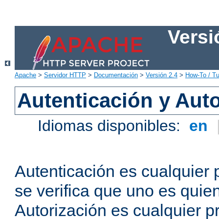
Versi
Apache
>
Servidor HTTP
>
Documentación
>
Versión 2.4
>
How-To / Tu
Autenticación y Aut
Idiomas disponibles:
en
Autenticación es cualquier 
se verifica que uno es quien
Autorización es cualquier p