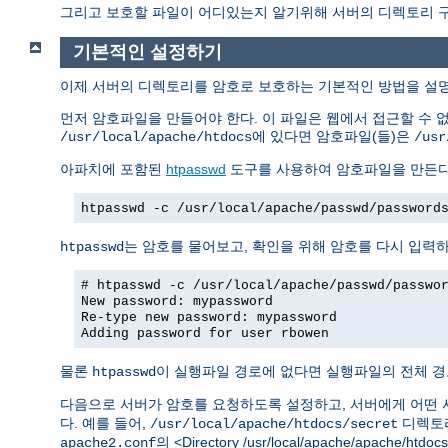
그리고 보호할 파일이 어디있는지 알기위해 서버의 디렉토리 구조
기본적인 설정하기
이제 서버의 디렉토리를 암호로 보호하는 기본적인 방법을 설
먼저 암호파일을 만들어야 한다. 이 파일은 웹에서 접근할 수 
에 있다면 암호파일(들)은
/usr/local/apache/htdocs
/usr
아파치에 포함된
htpasswd
도구를 사용하여 암호파일을 만든다
htpasswd -c /usr/local/apache/passwd/password
는 암호를 물어보고, 확인을 위해 암호를 다시 입력
htpasswd
# htpasswd -c /usr/local/apache/passwd/passwo
New password: mypassword
Re-type new password: mypassword
Adding password for user rbowen
물론
이 실행파일 경로에 없다면 실행파일의 전체 경
htpasswd
다음으로 서버가 암호를 요청하도록 설정하고, 서버에게 어떤 
다. 예를 들어,
디렉토리
/usr/local/apache/htdocs/secret
의 <Directory /usr/local/apache/apache/h
apache2.conf