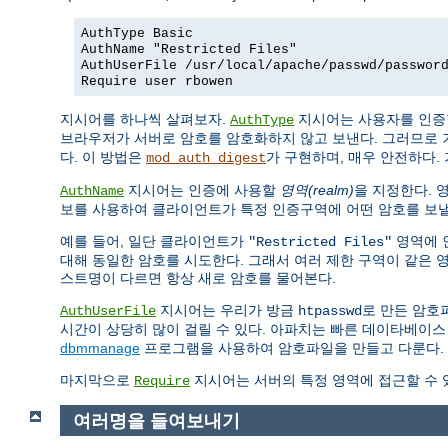
AuthType Basic
AuthName "Restricted Files"
AuthUserFile /usr/local/apache/passwd/passwor
Require user rbowen
지시어를 하나씩 살펴보자.
지시어는 사용자를 인증
AuthType
브라우저가 서버로 암호를 암호화하지 않고 보낸다. 그러므로 
다. 이 방법은
가 구현하며, 매우 안전하다. 
mod_auth_digest
지시어는 인증에 사용할
영역(realm)
을 지정한다. 
AuthName
보를 사용하여 클라이언트가 특정 인증구역에 어떤 암호를 보낼
예를 들어, 일단 클라이언트가
영역에 
"Restricted Files"
대해 동일한 암호를 시도한다. 그래서 여러 제한 구역이 같은 
스트명이 다르면 항상 새로 암호를 물어본다.
지시어는 우리가 방금
로 만든 암호
AuthUserFile
htpasswd
시간이 상당히 많이 걸릴 수 있다. 아파치는 빠른 데이타베이스
dbmmanage
프로그램을 사용하여 암호파일을 만들고 다룬다.
마지막으로
지시어는 서버의 특정 영역에 접근할 수 
Require
여러명을 들여보내기