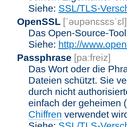
Siehe:
SSL/TLS-Versch
OpenSSL
[ˈəupənɛsɛsˈɛl]
Das Open-Source-Toolk
Siehe:
http://www.open
Passphrase
[paːfreiz]
Das Wort oder die Phra
Dateien schützt. Sie v
durch nicht authorisier
einfach der geheimen (
Chiffren
verwendet wir
Siehe:
SSL/TLS-Versch