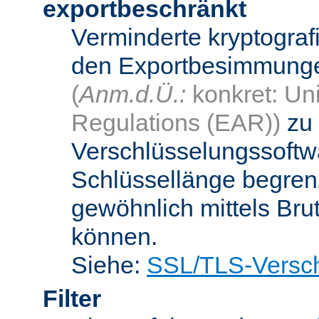
exportbeschränkt
Verminderte kryptograf
den Exportbesimmungen
(
Anm.d.Ü.:
konkret: Uni
Regulations (EAR))
zu 
Verschlüsselungssoftwa
Schlüssellänge begren
gewöhnlich mittels Bru
können.
Siehe:
SSL/TLS-Versch
Filter