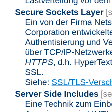
Lastverteilung vor dem
Secure Sockets Layer
[
Ein von der Firma Ne
Corporation entwickelt
Authentisierung und V
über TCP/IP-Netzwerke.
HTTPS
, d.h. HyperTex
SSL.
Siehe:
SSL/TLS-Versch
Server Side Includes
[sə
Eine Technik zum Einb