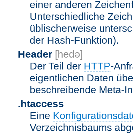
einer anderen Zeichenf
Unterschiedliche Zeic
üblischerweise unters
der Hash-Funktion).
Header
[hedə]
Der Teil der
HTTP
-Anf
eigentlichen Daten über
beschreibende Meta-Inf
.htaccess
Eine
Konfigurationsdat
Verzeichnisbaums abge