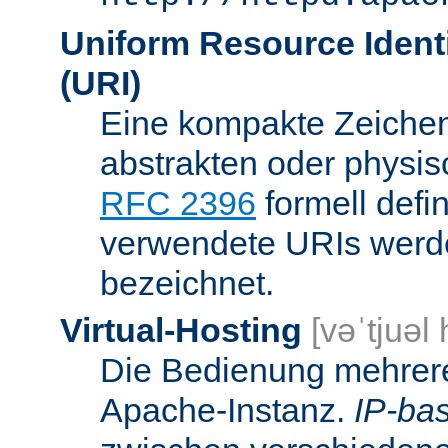
Uniform Resource Identi
(URI)
Eine kompakte Zeichenf
abstrakten oder physis
RFC 2396
formell defi
verwendete URIs werde
bezeichnet.
Virtual-Hosting
[vəˈtjuəl
Die Bedienung mehrere
Apache-Instanz.
IP-bas