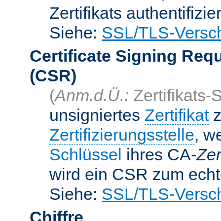
Zertifikats authentifizier
Siehe:
SSL/TLS-Versch
Certificate Signing Req
(CSR)
(
Anm.d.Ü.:
Zertifikats-
unsigniertes
Zertifikat
z
Zertifizierungsstelle
, w
Schlüssel
ihres CA-
Zer
wird ein CSR zum echte
Siehe:
SSL/TLS-Versch
Chiffre