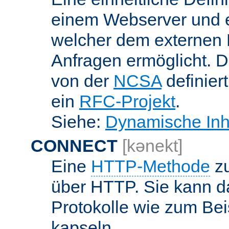
einem Webserver und 
welcher dem externen
Anfragen ermöglicht. Di
von der
NCSA
definier
ein
RFC-Projekt
.
Siehe:
Dynamische Inh
CONNECT
[kənekt]
Eine
HTTP-Methode
zu
über HTTP. Sie kann d
Protokolle wie zum Bei
kapseln.