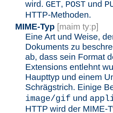
wird.
,
und
GET
POST
P
HTTP-Methoden.
MIME-Typ
[maim tyːp]
Eine Art und Weise, de
Dokuments zu beschrei
ab, dass sein Format d
Extensions entlehnt wu
Haupttyp und einem Unt
Schrägstrich. Einige B
und
image/gif
appl
HTTP wird der MIME-T