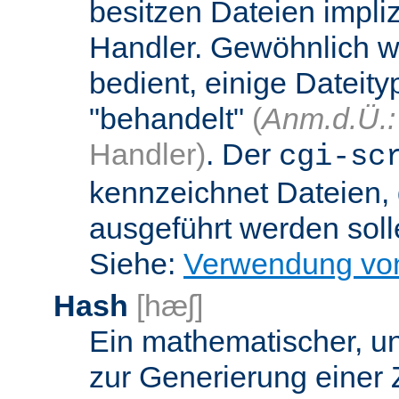
besitzen Dateien impli
Handler. Gewöhnlich w
bedient, einige Dateit
"behandelt"
(
Anm.d.Ü.:
Handler)
. Der
cgi-sc
kennzeichnet Dateien, 
ausgeführt werden soll
Siehe:
Verwendung vo
Hash
[hæʃ]
Ein mathematischer, u
zur Generierung einer 