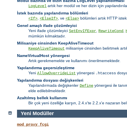
Modul bazında ve dizin bazına LogLevel yapılandırması
artık her modül ve her dizin için yapılandırıl
LogLevel
İstek bazında yapılandırma bölümleri
,
, ve
bölümleri artık HTTP istekl
<If>
<ElseIf>
<Else>
Genel amaçlı ifade çözümleyici
Yeni ifade çözümleyici
,
,
SetEnvIfExpr
RewriteCond
mümkün kılmaktadır.
Milisaniye cinsinden KeepAliveTimeout
milisaniye cinsinden belirtmek ar
KeepAliveTimeout
NameVirtualHost yönergesi
Artık gerekmemekte ve kullanımı önerilmemektedir.
Yapılandırma geçersizleştirme
Yeni
yönergesi
dosyal
AllowOverrideList
.htaccess
Yapılandırma dosyası değişkenleri
Yapılandırmada değişkenler
yönergesi ile tanı
Define
elde edilebilmektedir.
Azaltılmış bellek kullanımı
Bir çok yeni özelliğe karşın, 2.4.x'te 2.2.x'e nazaran bell
Yeni Modüller
mod_proxy_fcgi