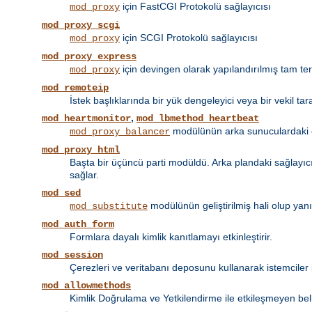
için FastCGI Protokolü sağlayıcısı
mod_proxy
mod_proxy_scgi
için SCGI Protokolü sağlayıcısı
mod_proxy
mod_proxy_express
için devingen olarak yapılandırılmış tam tersi
mod_proxy
mod_remoteip
İstek başlıklarında bir yük dengeleyici veya bir vekil tar
,
mod_heartmonitor
mod_lbmethod_heartbeat
modülünün arka sunuculardaki et
mod_proxy_balancer
mod_proxy_html
Başta bir üçüncü parti modüldü. Arka plandaki sağlayıcın
sağlar.
mod_sed
modülünün geliştirilmiş hali olup yan
mod_substitute
mod_auth_form
Formlara dayalı kimlik kanıtlamayı etkinleştirir.
mod_session
Çerezleri ve veritabanı deposunu kullanarak istemciler 
mod_allowmethods
Kimlik Doğrulama ve Yetkilendirme ile etkileşmeyen bel