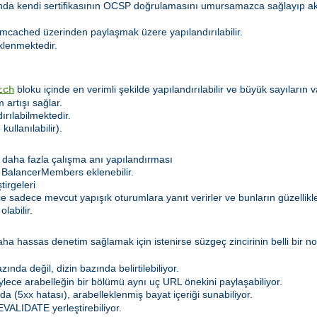
sında kendi sertifikasının OCSP doğrulamasını umursamazca sağlayıp 
mcached üzerinden paylaşmak üzere yapılandırılabilir.
klenmektedir.
bloku içinde en verimli şekilde yapılandırılabilir ve büyük sayıların
tch
 artışı sağlar.
dırılabilmektedir.
kullanılabilir).
daha fazla çalışma anı yapılandırması
 BalancerMembers eklenebilir.
irgeleri
lece sadece mevcut yapışık oturumlara yanıt verirler ve bunların güzelli
labilir.
hassas denetim sağlamak için istenirse süzgeç zincirinin belli bir nokt
nda değil, dizin bazında belirtilebiliyor.
böylece arabelleğin bir bölümü aynı uç URL önekini paylaşabiliyor.
a (5xx hatası), arabelleklenmiş bayat içeriği sunabiliyor.
VALIDATE yerleştirebiliyor.