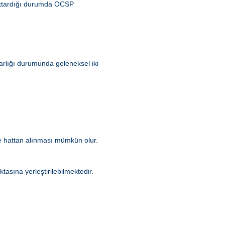
aktardığı durumda OCSP
 varlığı durumunda geleneksel iki
kle hattan alınması mümkün olur.
asına yerleştirilebilmektedir.