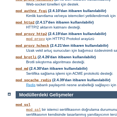
Web-socket tünelleri için destek.
(2.4.10'dan itibaren kullanılabilir)
mod_authnz_fcgi
Kimlik kanıtlama ve/veya istemcileri yetkilendirmek için
(2.4.17'den itibaren kullanılabilir)
mod_http2
HTTP/2 aktarım katmanı desteği.
(2.4.19'dan itibaren kullanılabilir)
mod_proxy_http2
için HTTP/2 Protokol arayüzü
mod_proxy
(2.4.21'den itibaren kullanılabilir)
mod_proxy_hcheck
Uzak vekil artuç sunucuları için bağımsız özdevinimli sa
(2.4.26'dan itibaren kullanılabilir)
mod_brotli
Brotli sıkıştırma algoritması desteği.
(2.4.30'dan itibaren kullanılabilir)
mod_md
Sertifika sağlama işlemi için ACME protokolü desteği.
(2.4.39'dan itibaren kullanılabilir)
mod_socache_redis
Redis
tabanlı paylaşımlı nesne arabelleği sağlayıcı için
Modüllerdeki Gelişmeler
mod_ssl
bir istemci sertifikasının doğrulama durumunu
mod_ssl
sertifikasının kendisinde tasarlanmış yanıtlayıcının terci