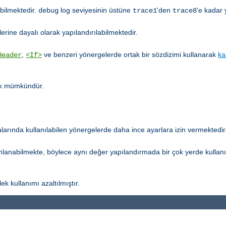
abilmektedir.
log seviyesinin üstüne
'den
'e kadar 
debug
trace1
trace8
erine dayalı olarak yapılandırılabilmektedir.
,
ve benzeri yönergelerde ortak bir sözdizimi kullanarak
ka
Header
<If>
tık mümkündür.
arında kullanılabilen yönergelerde daha ince ayarlara izin vermektedir
mlanabilmekte, böylece aynı değer yapılandırmada bir çok yerde kullan
ek kullanımı azaltılmıştır.