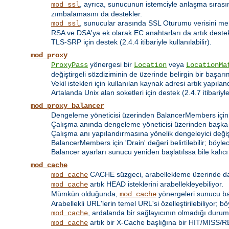
, ayrıca, sunucunun istemciyle anlaşma sıra
mod_ssl
zımbalamasını da destekler.
, sunucular arasında SSL Oturumu verisini me
mod_ssl
RSA ve DSA'ya ek olarak EC anahtarları da artık deste
TLS-SRP için destek (2.4.4 itibariyle kullanılabilir).
mod_proxy
yönergesi bir
veya
ProxyPass
Location
LocationMa
değiştirgeli sözdiziminin de üzerinde belirgin bir başarım
Vekil istekleri için kullanılan kaynak adresi artık yapılan
Artalanda Unix alan soketleri için destek (2.4.7 itibariyle 
mod_proxy_balancer
Dengeleme yöneticisi üzerinden BalancerMembers için 
Çalışma anında dengeleme yöneticisi üzerinden başka
Çalışma anı yapılandırmasına yönelik dengeleyici değişt
BalancerMembers için 'Drain' değeri belirtilebilir; böy
Balancer ayarları sunucu yeniden başlatılssa bile kalıcı o
mod_cache
CACHE süzgeci, arabellekleme üzerinde daha 
mod_cache
artık HEAD isteklerini arabellekleyebiliyor.
mod_cache
Mümkün olduğunda,
yönergeleri sunucu bazı
mod_cache
Arabellekli URL'lerin temel URL'si özelleştirilebiliyor; 
, ardalanda bir sağlayıcının olmadığı durumd
mod_cache
artık bir X-Cache başlığına bir HIT/MISS/RE
mod_cache