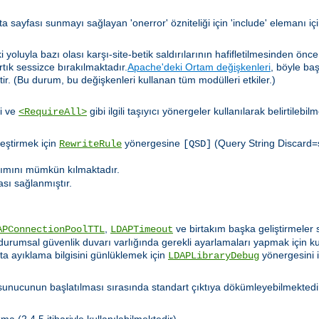
a sayfası sunmayı sağlayan 'onerror' özniteliği için 'include' elemanı iç
yoluyla bazı olası karşı-site-betik saldırılarının hafifletilmesinden önc
artık sessizce bırakılmaktadır.
Apache'deki Ortam değişkenleri
, böyle ba
tir. (Bu durum, bu değişkenleri kullanan tüm modülleri etkiler.)
i ve
gibi ilgili taşıyıcı yönergeler kullanılarak belirtilebil
<RequireAll>
leştirmek için
yönergesine
(Query String Discard=s
RewriteRule
[QSD]
nımını mümkün kılmaktadır.
ası sağlanmıştır.
.
,
ve birtakım başka geliştirmeler s
APConnectionPoolTTL
LDAPTimeout
durumsal güvenlik duvarı varlığında gerekli ayarlamaları yapmak için kull
ata ayıklama bilgisini günlüklemek için
yönergesini 
LDAPLibraryDebug
nucunun başlatılması sırasında standart çıktıya dökümleyebilmektedi