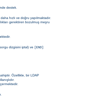
inde destek.
e daha hızlı ve doğru yapılmaktadır.
şlıkları gerektiren bozulmuş meşru
mektedir.
orgu dizgisini iptal) ve
[END]
ahiptir. Özellikle, bir LDAP
anışlıdır.
içermektedir.
r.