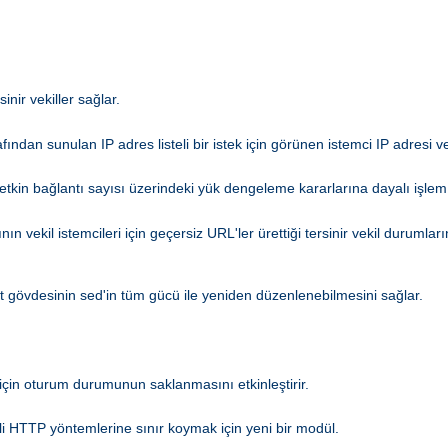
nir vekiller sağlar.
afından sunulan IP adres listeli bir istek için görünen istemci IP adresi ve
kin bağlantı sayısı üzerindeki yük dengeleme kararlarına dayalı işlem
ın vekil istemcileri için geçersiz URL'ler ürettiği tersinir vekil durumla
ıt gövdesinin sed'in tüm gücü ile yeniden düzenlenebilmesini sağlar.
için oturum durumunun saklanmasını etkinleştirir.
li HTTP yöntemlerine sınır koymak için yeni bir modül.