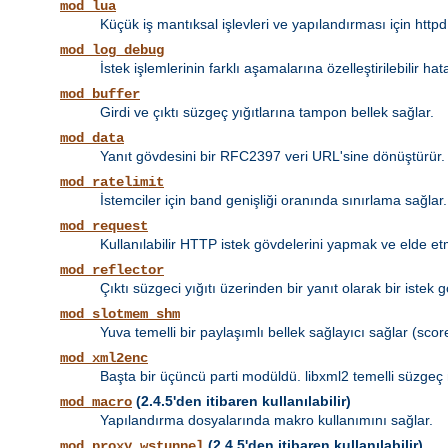
mod_lua
Küçük iş mantıksal işlevleri ve yapılandırması için httpd
mod_log_debug
İstek işlemlerinin farklı aşamalarına özelleştirilebilir 
mod_buffer
Girdi ve çıktı süzgeç yığıtlarına tampon bellek sağlar.
mod_data
Yanıt gövdesini bir RFC2397 veri URL'sine dönüştürür.
mod_ratelimit
İstemciler için band genişliği oranında sınırlama sağlar.
mod_request
Kullanılabilir HTTP istek gövdelerini yapmak ve elde et
mod_reflector
Çıktı süzgeci yığıtı üzerinden bir yanıt olarak bir istek 
mod_slotmem_shm
Yuva temelli bir paylaşımlı bellek sağlayıcı sağlar (score
mod_xml2enc
Başta bir üçüncü parti modüldü. libxml2 temelli süzgeç 
(2.4.5'den itibaren kullanılabilir)
mod_macro
Yapılandırma dosyalarında makro kullanımını sağlar.
(2.4.5'den itibaren kullanılabilir)
mod_proxy_wstunnel