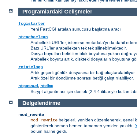
Temel kimlik kanıtlamayı taklit eden yeni temel mekanizm
Programlardaki Gelişmeler
fcgistarter
Yeni FastCGI artalan sunucusu başlatma aracı
htcacheclean
Arabellekli URL'ler, istenirse metadata'yı da dahil edere
Bazı URL'ler arabellekten tek tek silinebilmektedir.
Dosya boyutları belirtilen blok boyutuna yukarı doğru y
Arabellek boyutu artık, diskteki dosyaların boyutuna gö
rotatelogs
Artık geçerli günlük dosyasına bir bağ oluşturulabiliyor.
Artık özel bir döndürme sonrası betiği çalıştırılabiliyor.
,
htpasswd
htdbm
Bcrypt algoritması için destek (2.4.4 itibariyle kullanılab
Belgelendirme
mod_rewrite
belgeleri, yeniden düzenlenerek, genel 
mod_rewrite
gösterilerek hemen hemen tamamen yeniden yazıldı.
bölüm haline geldi.