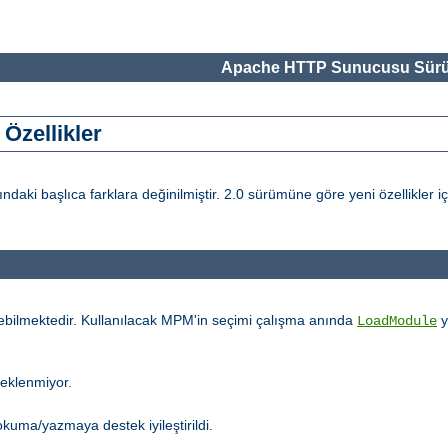
Apache HTTP Sunucusu Sürü
Özellikler
i başlıca farklara değinilmiştir. 2.0 sürümüne göre yeni özellikler i
ebilmektedir. Kullanılacak MPM'in seçimi çalışma anında
y
LoadModule
teklenmiyor.
kuma/yazmaya destek iyileştirildi.