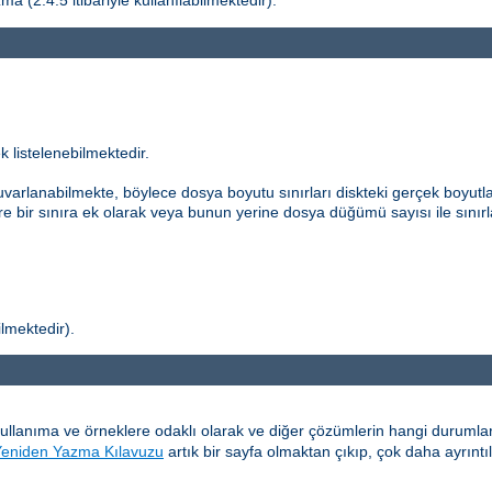
a (2.4.5 itibariyle kullanılabilmektedir).
k listelenebilmektedir.
uvarlanabilmekte, böylece dosya boyutu sınırları diskteki gerçek boyutla
re bir sınıra ek olarak veya bunun yerine dosya düğümü sayısı ile sınırl
ilmektedir).
kullanıma ve örneklere odaklı olarak ve diğer çözümlerin hangi durum
Yeniden Yazma Kılavuzu
artık bir sayfa olmaktan çıkıp, çok daha ayrıntı