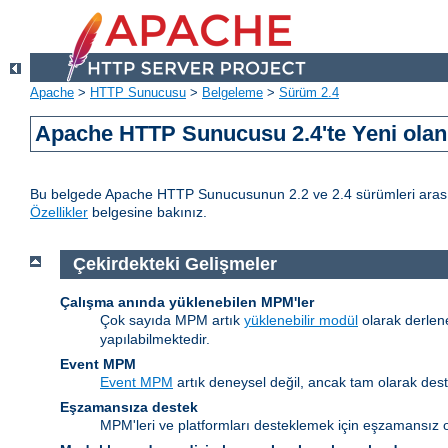
Apache
>
HTTP Sunucusu
>
Belgeleme
>
Sürüm 2.4
Apache HTTP Sunucusu 2.4'te Yeni olan 
Bu belgede Apache HTTP Sunucusunun 2.2 ve 2.4 sürümleri arasındak
Özellikler
belgesine bakınız.
Çekirdekteki Gelişmeler
Çalışma anında yüklenebilen MPM'ler
Çok sayıda MPM artık
yüklenebilir modül
olarak derlen
yapılabilmektedir.
Event MPM
Event MPM
artık deneysel değil, ancak tam olarak des
Eşzamansıza destek
MPM'leri ve platformları desteklemek için eşzamansız o