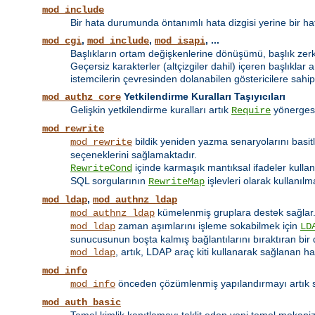
mod_include
Bir hata durumunda öntanımlı hata dizgisi yerine bir hat
,
,
, ...
mod_cgi
mod_include
mod_isapi
Başlıkların ortam değişkenlerine dönüşümü, başlık zerki 
Geçersiz karakterler (altçizgiler dahil) içeren başlıklar 
istemcilerin çevresinden dolanabilen göstericilere sahip
Yetkilendirme Kuralları Taşıyıcıları
mod_authz_core
Gelişkin yetkilendirme kuralları artık
yönerges
Require
mod_rewrite
bildik yeniden yazma senaryolarını basit
mod_rewrite
seçeneklerini sağlamaktadır.
içinde karmaşık mantıksal ifadeler kulla
RewriteCond
SQL sorgularının
işlevleri olarak kullanılm
RewriteMap
,
mod_ldap
mod_authnz_ldap
kümelenmiş gruplara destek sağlar
mod_authnz_ldap
zaman aşımlarını işleme sokabilmek için
mod_ldap
LD
sunucusunun boşta kalmış bağlantılarını bıraktıran bir 
, artık, LDAP araç kiti kullanarak sağlanan h
mod_ldap
mod_info
önceden çözümlenmiş yapılandırmayı artık su
mod_info
mod_auth_basic