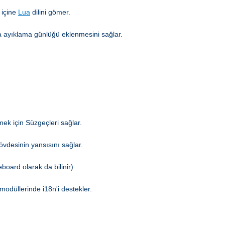
 içine
Lua
dilini gömer.
hata ayıklama günlüğü eklenmesini sağlar.
mek için Süzgeçleri sağlar.
gövdesinin yansısını sağlar.
board olarak da bilinir).
modüllerinde i18n'i destekler.