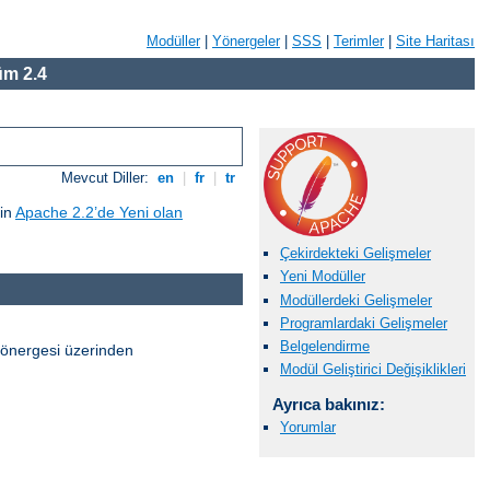
Modüller
|
Yönergeler
|
SSS
|
Terimler
|
Site Haritası
m 2.4
Mevcut Diller:
en
|
fr
|
tr
çin
Apache 2.2’de Yeni olan
Çekirdekteki Gelişmeler
Yeni Modüller
Modüllerdeki Gelişmeler
Programlardaki Gelişmeler
Belgelendirme
önergesi üzerinden
Modül Geliştirici Değişiklikleri
Ayrıca bakınız:
Yorumlar