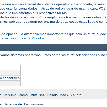
ente una amplia variedad de sistemas operativos. En concreto, la vers
de usar funcionalidades nativas de red en lugar de usar la capa POS
tivos que implementan sus respectivos MPMs.
idades de cada sitio web. Por ejemplo, los sitios web que necesitan m
 sitios web que requieran por encima de otras cosas estabilidad o comp
o de Apache. La diferencia más importante es que solo un MPM puede e
 la
sección índice de Módulos
.
varios sistemas operativos. Estos serán los MPM seleccionados si no se
m capabilities
s "Unix-like", como Linux, BSD, Solaris, Mac OS X, etc.
alar depende de dos pregunas: