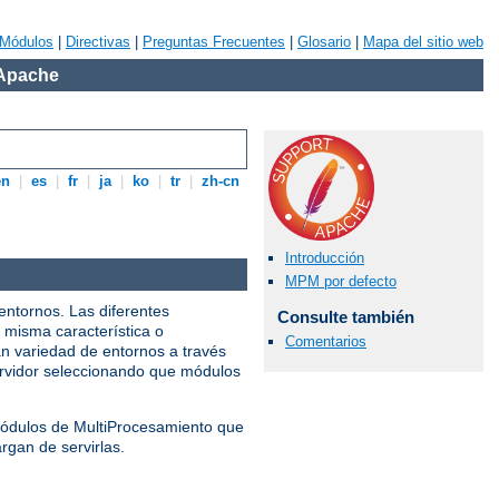
Módulos
|
Directivas
|
Preguntas Frecuentes
|
Glosario
|
Mapa del sitio web
 Apache
en
|
es
|
fr
|
ja
|
ko
|
tr
|
zh-cn
Introducción
MPM por defecto
entornos. Las diferentes
Consulte también
 misma característica o
Comentarios
n variedad de entornos a través
servidor seleccionando que módulos
 Módulos de MultiProcesamiento que
rgan de servirlas.