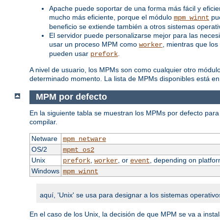
Apache puede soportar de una forma más fácil y efici
mucho más eficiente, porque el módulo
pue
mpm_winnt
beneficio se extiende también a otros sistemas opera
El servidor puede personalizarse mejor para las neces
usar un proceso MPM como
, mientras que los
worker
pueden usar
.
prefork
A nivel de usuario, los MPMs son como cualquier otro módul
determinado momento. La lista de MPMs disponibles está en
MPM por defecto
En la siguiente tabla se muestran los MPMs por defecto para 
compilar.
Netware
mpm_netware
OS/2
mpmt_os2
Unix
,
, or
, depending on platfor
prefork
worker
event
Windows
mpm_winnt
aquí, 'Unix' se usa para designar a los sistemas operativo
En el caso de los Unix, la decisión de que MPM se va a inst