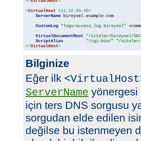
</
VirtualHost
>
<
VirtualHost
111.22
.
33.45
>
ServerName
 bireysel
.
example
.
com

CustomLog
"logs/access_log.bireysel"
 vcomm
VirtualDocumentRoot
"/siteler/bireysel/%0
ScriptAlias
"/cgi-bin/"
"/siteler
</
VirtualHost
>
Bilginize
Eğer ilk
<VirtualHost
yönergesi i
ServerName
için ters DNS sorgusu ya
sorgudan elde edilen is
değilse bu istenmeyen 