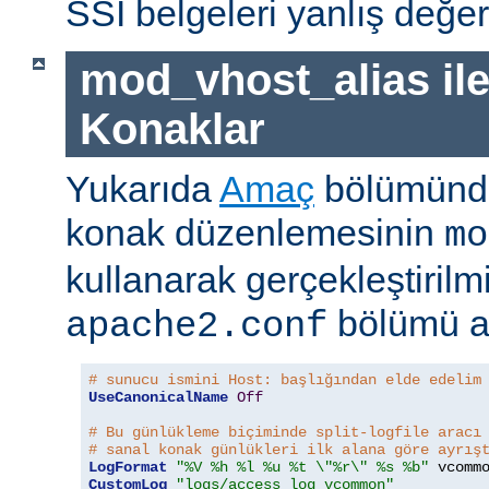
SSI belgeleri yanlış değerle
mod_vhost_alias ile
Konaklar
Yukarıda
Amaç
bölümünde
konak düzenlemesinin
mo
kullanarak gerçekleştirilmi
bölümü a
apache2.conf
# sunucu ismini Host: başlığından elde edelim
UseCanonicalName
Off
# Bu günlükleme biçiminde split-logfile aracı
# sanal konak günlükleri ilk alana göre ayrış
LogFormat
"%V %h %l %u %t \"%r\" %s %b"
CustomLog
"logs/access_log vcommon"