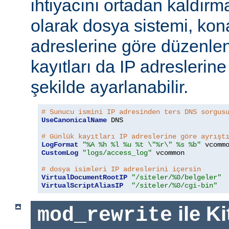
ihtiyacını ortadan kaldırm
olarak dosya sistemi, kona
adreslerine göre düzenlen
kayıtları da IP adreslerine
şekilde ayarlanabilir.
# Sunucu ismini IP adresinden ters DNS sorgus
UseCanonicalName
 DNS

# Günlük kayıtları IP adreslerine göre ayrışt
LogFormat
"%A %h %l %u %t \"%r\" %s %b"
CustomLog
"logs/access_log"
 vcommon

# dosya isimleri IP adreslerini içersin
VirtualDocumentRootIP
"/siteler/%0/belgeler"
VirtualScriptAliasIP
"/siteler/%0/cgi-bin"
ile Ki
mod_rewrite