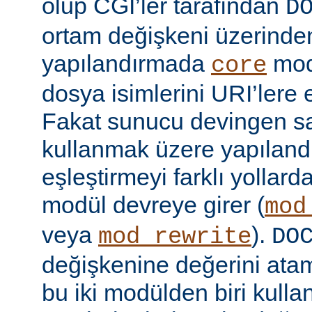
olup CGI’ler tarafından
D
ortam değişkeni üzerinden
yapılandırmada
mod
core
dosya isimlerini URI’lere e
Fakat sunucu devingen sa
kullanmak üzere yapılandı
eşleştirmeyi farklı yollar
modül devreye girer (
mod
veya
).
mod_rewrite
DO
değişkenine değerini ata
bu iki modülden biri kull