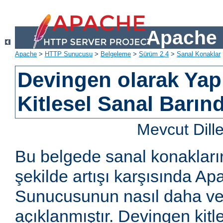
Apache 
Apache
>
HTTP Sunucusu
>
Belgeleme
>
Sürüm 2.4
>
Sanal Konaklar
Devingen olarak Yapı
Kitlesel Sanal Barın
Mevcut Dill
Bu belgede sanal konakların
şekilde artışı karşısında 
Sunucusunun nasıl daha ver
açıklanmıştır. Devingen kitl