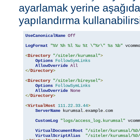
ayarlamak yerine aşağıdak
yapılandırma kullanabilirs
UseCanonicalName
Off
LogFormat
"%V %h %l %u %t \"%r\" %s %b"
 vcommo
<
Directory
"/siteler/kurumsal"
>
Options
FollowSymLinks
AllowOverride
All
</
Directory
>
<
Directory
"/siteler/bireysel"
>
Options
FollowSymLinks
AllowOverride
None
</
Directory
>
<
VirtualHost
111.22
.
33.44
>
ServerName
 kurumsal
.
example
.
com

CustomLog
"logs/access_log.kurumsal"
 vcomm
VirtualDocumentRoot
"/siteler/kurumsal/%0
VirtualScriptAlias
"/siteler/kurumsal/%0