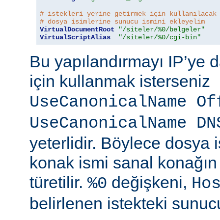
# istekleri yerine getirmek için kullanılacak
# dosya isimlerine sunucu ismini ekleyelim
VirtualDocumentRoot
"/siteler/%0/belgeler"
VirtualScriptAlias
"/siteler/%0/cgi-bin"
Bu yapılandırmayı IP’ye d
için kullanmak isterseniz
UseCanonicalName Of
UseCanonicalName DN
yeterlidir. Böylece dosya
konak ismi sanal konağın
türetilir.
değişkeni,
%0
Ho
belirlenen istekteki sunucu