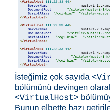
<
VirtualHost
111.22
.
33.44
>
ServerName
                 musteri-1
.
exam
DocumentRoot
"/siteler/musteri-1/b
ScriptAlias
"/cgi-bin/"
"/siteler/muste
</
VirtualHost
>
<
VirtualHost
111.22
.
33.44
>
ServerName
                 musteri-2
.
exam
DocumentRoot
"/siteler/musteri-2/b
ScriptAlias
"/cgi-bin/"
"/siteler/mus
</
VirtualHost
>
<
VirtualHost
111.22
.
33.44
>
ServerName
                 musteri-N
.
exam
DocumentRoot
"/siteler/musteri-N
ScriptAlias
"/cgi-bin/"
"/siteler/must
</
VirtualHost
>
İsteğimiz çok sayıda
<Vi
bölümünü devingen olarak 
bölümüyl
<VirtualHost>
Bunun elbette bazı getirile