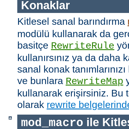
Konaklar
Kitlesel sanal barındırma
modülü kullanarak da gerç
basitçe
yön
RewriteRule
kullanırsınız ya da daha 
sanal konak tanımlarınızı h
ve bunlara
y
RewriteMap
kullanarak erişirsiniz. Bu t
olarak
rewrite belgelerind
ile Kitl
mod_macro