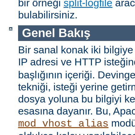
bir örneği
split-logfile
arac
bulabilirsiniz.
Genel Bakış
Bir sanal konak iki bilgiye
IP adresi ve HTTP isteği
başlığının içeriği. Devin
tekniği, isteği yerine geti
dosya yoluna bu bilgiyi k
esasına dayanır. Bu, Apac
modül
mod_vhost_alias