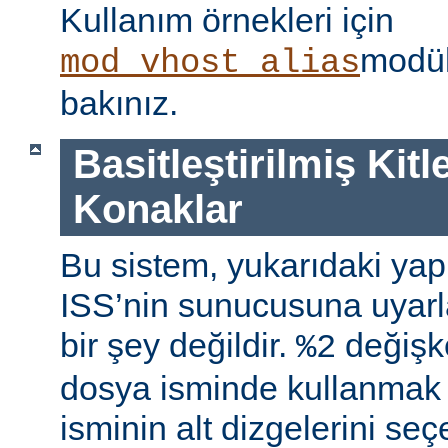
Kullanım örnekleri için
modül
mod_vhost_alias
bakınız.
Basitleştirilmiş Kitl
Konaklar
Bu sistem, yukarıdaki yap
ISS’nin sunucusuna uyar
bir şey değildir.
değişke
%2
dosya isminde kullanmak
isminin alt dizgelerini seçe