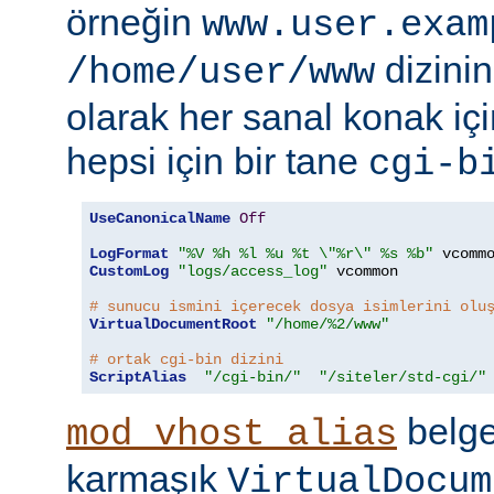
örneğin
www.user.exam
dizinin
/home/user/www
olarak her sanal konak içi
hepsi için bir tane
cgi-b
UseCanonicalName
Off
LogFormat
"%V %h %l %u %t \"%r\" %s %b"
CustomLog
"logs/access_log"
 vcommon

# sunucu ismini içerecek dosya isimlerini olu
VirtualDocumentRoot
"/home/%2/www"
# ortak cgi-bin dizini
ScriptAlias
"/cgi-bin/"
"/siteler/std-cgi/"
belge
mod_vhost_alias
karmaşık
VirtualDocum