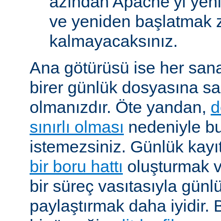
azından Apache’yi yen
ve yeniden başlatmak 
kalmayacaksınız.
Ana götürüsü ise her sana
birer günlük dosyasına s
olmanızdır. Öte yandan,
d
sınırlı olması
nedeniyle b
istemezsiniz. Günlük kayıtl
bir boru hattı
oluşturmak v
bir süreç vasıtasıyla günlü
paylaştırmak daha iyidir. Bö