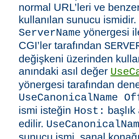
normal URL’leri ve benzer
kullanılan sunucu ismidir
yönergesi ile
ServerName
CGI’ler tarafından
SERVE
değişkeni üzerinden kullan
anındaki asıl değer
UseC
yönergesi tarafından denet
UseCanonicalName Of
ismi isteğin
başlık
Host:
edilir.
UseCanonicalNa
sunucu ismi, sanal konağ