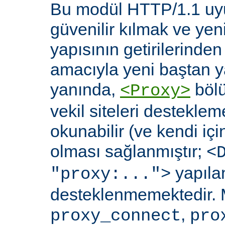
Bu modül HTTP/1.1 uyu
güvenilir kılmak ve yen
yapısının getirilerinde
amacıyla yeni baştan y
yanında,
bölü
<Proxy>
vekil siteleri destekl
okunabilir (ve kendi içi
olması sağlanmıştır;
<
yapılan
"proxy:...">
desteklenmemektedir. 
,
proxy_connect
pro