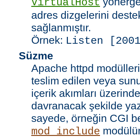
yönergel
VirtualHost
adres dizgelerini dest
sağlanmıştır.
Örnek:
Listen [200
Süzme
Apache httpd modülleri
teslim edilen veya sun
içerik akımları üzerind
davranacak şekilde yaz
sayede, örneğin CGI beti
modülü
mod_include