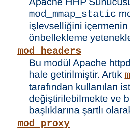
Apache HHP Sunucusu 
mo
mod_mmap_static
işlevselliğini içermeni
önbellekleme yetenekler
mod_headers
Bu modül Apache httpd
hale getirilmiştir. Artık
tarafından kullanılan is
değiştirilebilmekte ve b
başlıklarına şartlı olar
mod_proxy