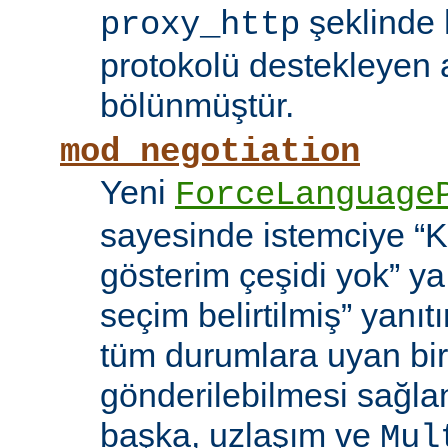
şeklinde h
proxy_http
protokolü destekleyen 
bölünmüştür.
mod_negotiation
Yeni
ForceLanguage
sayesinde istemciye “Ka
gösterim çeşidi yok” y
seçim belirtilmiş” yanı
tüm durumlara uyan bir
gönderilebilmesi sağla
başka, uzlaşım ve
Mul