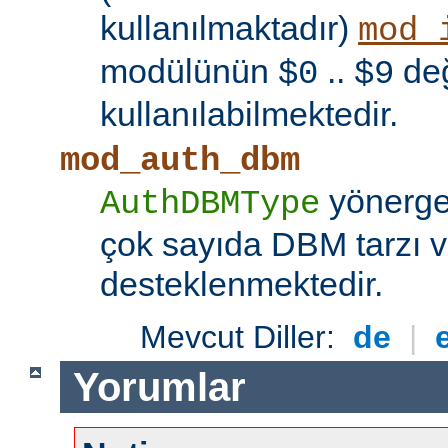
kullanılmaktadır)
mod_
modülünün
..
değ
$0
$9
kullanılabilmektedir.
mod_auth_dbm
yönerges
AuthDBMType
çok sayıda DBM tarzı v
desteklenmektedir.
Mevcut Diller:
de
|
Yorumlar