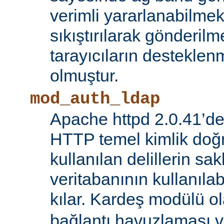
verimli yararlanabilmek 
sıkıştırılarak gönderilm
tarayıcıların destekl
olmuştur.
mod_auth_ldap
Apache httpd 2.0.41’de
HTTP temel kimlik doğ
kullanılan delillerin s
veritabanının kullanıl
kılar. Kardeş modülü o
bağlantı havuzlaması v