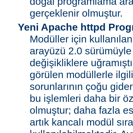
doğal programlama ara
gerçeklenir olmuştur.
Yeni Apache httpd Pro
Modüller için kullanıl
arayüzü 2.0 sürümüyle
değişikliklere uğramışt
görülen modüllerle ilgil
sorunlarının çoğu gider
bu işlemleri daha bir ö
olmuştur; daha fazla e
artık kancalı modül sır