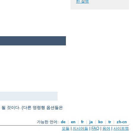
한 설명
될 것이다. (다른 명령행 옵션들은
가능한 언어:
de
|
en
|
fr
|
ja
|
ko
|
tr
|
zh-cn
모듈
|
지시어들
|
FAQ
|
용어
|
사이트맵