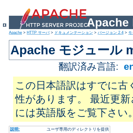
Apach
Apache
>
HTTP サーバ
>
ドキュメンテーション
>
バージョン 2.4
>
モ
Apache モジュール mo
翻訳済み言語:
e
この日本語訳はすでに古
性があります。 最近更
には英語版をご覧下さい
説明:
ユーザ専用のディレクトリを提供