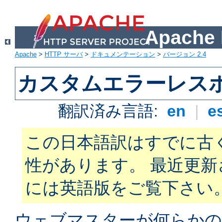
Apach
Apache
>
HTTP サーバ
>
ドキュメンテーション
>
バージョン 2.4
カスタムエラーレス
翻訳済み言語:
en
|
e
この日本語訳はすでに古
性があります。 最近更
には英語版をご覧下さい
ウェブマスターが何らかの