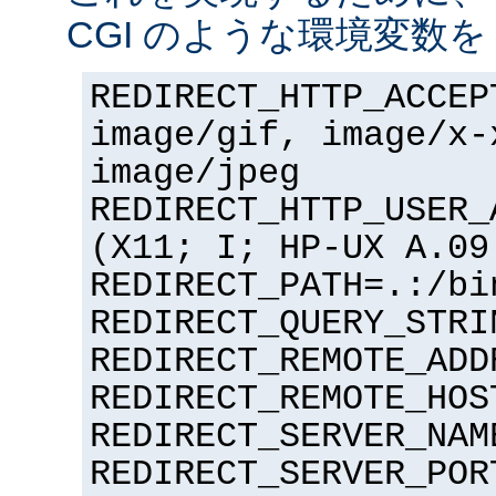
CGI のような環境変数を
REDIRECT_HTTP_ACCEP
image/gif, image/x-
image/jpeg
REDIRECT_HTTP_USER_
(X11; I; HP-UX A.09
REDIRECT_PATH=.:/bi
REDIRECT_QUERY_STRI
REDIRECT_REMOTE_ADD
REDIRECT_REMOTE_HOS
REDIRECT_SERVER_NAM
REDIRECT_SERVER_POR