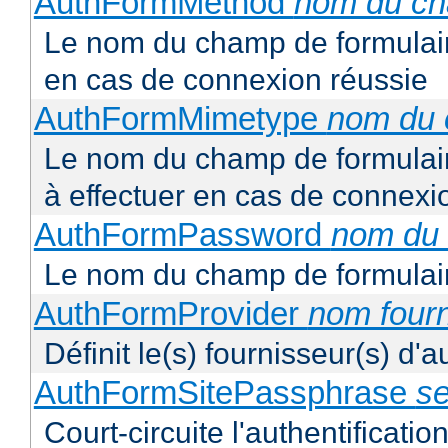
AuthFormMethod
nom du c
Le nom du champ de formulair
en cas de connexion réussie
AuthFormMimetype
nom du
Le nom du champ de formulair
à effectuer en cas de connexi
AuthFormPassword
nom du
Le nom du champ de formulair
AuthFormProvider
nom four
Définit le(s) fournisseur(s) d'
AuthFormSitePassphrase
se
Court-circuite l'authentification