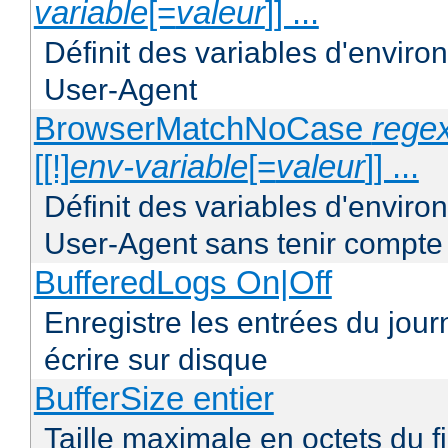
variable
[=
valeur
]] ...
Définit des variables d'envir
User-Agent
BrowserMatchNoCase
regex
[[!]
env-variable
[=
valeur
]] ...
Définit des variables d'envir
User-Agent sans tenir compte
BufferedLogs On|Off
Enregistre les entrées du jou
écrire sur disque
BufferSize entier
Taille maximale en octets du f