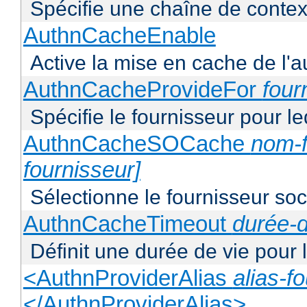
Spécifie une chaîne de context
AuthnCacheEnable
Active la mise en cache de l'au
AuthnCacheProvideFor
four
Spécifie le fournisseur pour l
AuthnCacheSOCache
nom-f
fournisseur]
Sélectionne le fournisseur soca
AuthnCacheTimeout
durée-d
Définit une durée de vie pour
<AuthnProviderAlias
alias-f
</AuthnProviderAlias>