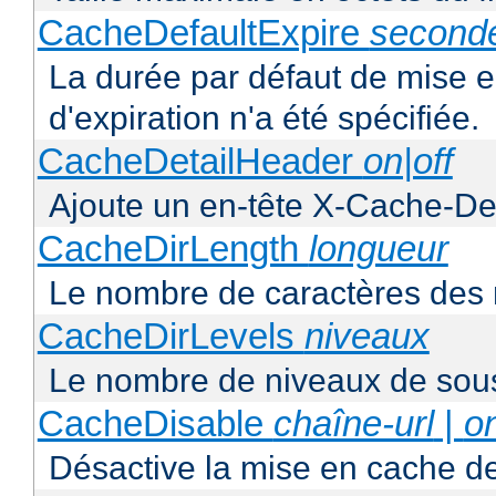
CacheDefaultExpire
second
La durée par défaut de mise 
d'expiration n'a été spécifiée.
CacheDetailHeader
on|off
Ajoute un en-tête X-Cache-Det
CacheDirLength
longueur
Le nombre de caractères des 
CacheDirLevels
niveaux
Le nombre de niveaux de sous
CacheDisable
chaîne-url
|
o
Désactive la mise en cache d