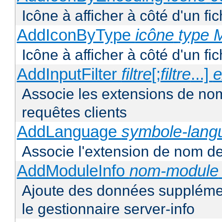
Icône à afficher à côté d'un f
AddIconByType
icône
type 
Icône à afficher à côté d'un f
AddInputFilter
filtre
[;
filtre
...]
e
Associe les extensions de noms 
requêtes clients
AddLanguage
symbole-lang
Associe l'extension de nom de 
AddModuleInfo
nom-module
Ajoute des données supplémen
le gestionnaire server-info