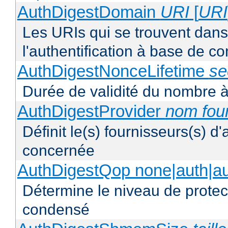
AuthDigestDomain
URI
[
URI
Les URIs qui se trouvent dan
l'authentification à base de 
AuthDigestNonceLifetime
se
Durée de validité du nombre à
AuthDigestProvider
nom fou
Définit le(s) fournisseurs(s) d
concernée
AuthDigestQop none|auth|auth
Détermine le niveau de protect
condensé