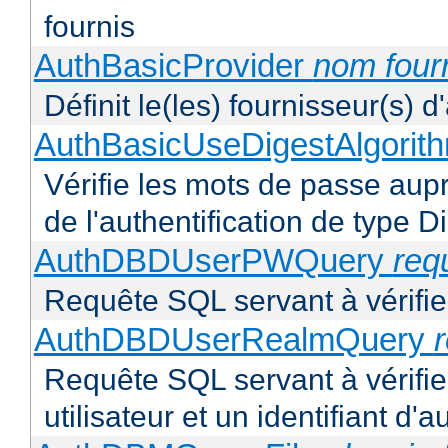
fournis
AuthBasicProvider
nom four
Définit le(les) fournisseur(s) 
AuthBasicUseDigestAlgorit
Vérifie les mots de passe aupr
de l'authentification de type D
AuthDBDUserPWQuery
req
Requête SQL servant à vérifier
AuthDBDUserRealmQuery
Requête SQL servant à vérifi
utilisateur et un identifiant d'a