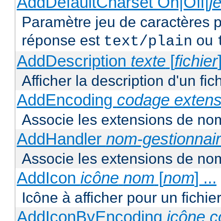
AddDefaultCharset On|Off|
j
Paramètre jeu de caractères p
réponse est
ou
text/plain
AddDescription
texte
[
fichier
Afficher la description d'un fic
AddEncoding
codage
extens
Associe les extensions de nom
AddHandler
nom-gestionnai
Associe les extensions de nom
AddIcon
icône
nom
[
nom
] ...
Icône à afficher pour un fichi
AddIconByEncoding
icône
c