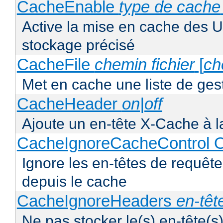
CacheEnable
type de cache
Active la mise en cache des UR
stockage précisé
CacheFile
chemin fichier
[
ch
Met en cache une liste de ges
CacheHeader
on|off
Ajoute un en-tête X-Cache à l
CacheIgnoreCacheControl O
Ignore les en-têtes de requête
depuis le cache
CacheIgnoreHeaders
en-têt
Ne pas stocker le(s) en-tête(s)