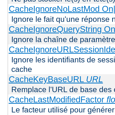
CacheIgnoreNoLastMod On|
Ignore le fait qu'une réponse 
CacheIgnoreQueryString On
Ignore la chaîne de paramètre
CacheIgnoreURLSessionIden
Ignore les identifiants de ses
cache
CacheKeyBaseURL
URL
Remplace l'URL de base des 
CacheLastModifiedFactor
fl
Le facteur utilisé pour génére