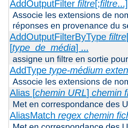
AddOutputFilter
filtre
[;
filtre
...
Associe les extensions de noms 
réponses en provenance du s
AddOutputFilterByType
filtre
[
type_de_média
] ...
assigne un filtre en sortie pou
AddType
type-médium
exten
Associe les extensions de nom
Alias [
chemin URL
]
chemin f
Met en correspondance des U
AliasMatch
regex
chemin fic
Met en correspondance des UR