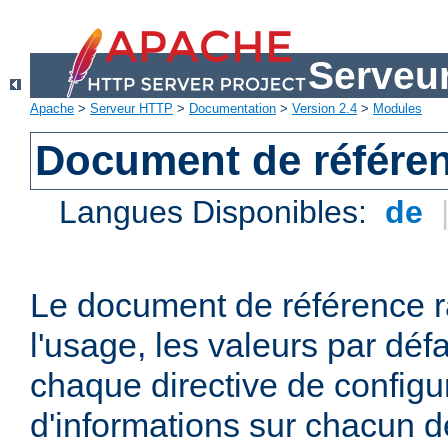
Serveu
Apache
>
Serveur HTTP
>
Documentation
>
Version 2.4
>
Modules
Document de référen
Langues Disponibles:
de
Le document de référence r
l'usage, les valeurs par défa
chaque directive de configu
d'informations sur chacun d