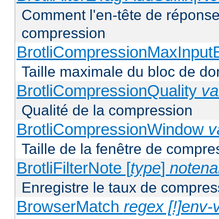
Comment l'en-tête de réponse 
compression
BrotliCompressionMaxInput
Taille maximale du bloc de d
BrotliCompressionQuality
va
Qualité de la compression
BrotliCompressionWindow
v
Taille de la fenêtre de compres
BrotliFilterNote [
type
]
noten
Enregistre le taux de compres
BrowserMatch
regex [!]env-