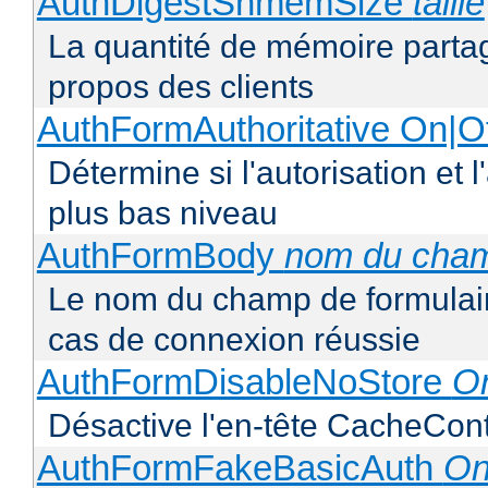
AuthDigestShmemSize
taille
La quantité de mémoire partag
propos des clients
AuthFormAuthoritative On|Of
Détermine si l'autorisation et 
plus bas niveau
AuthFormBody
nom du cha
Le nom du champ de formulaire
cas de connexion réussie
AuthFormDisableNoStore
On
Désactive l'en-tête CacheCont
AuthFormFakeBasicAuth
On