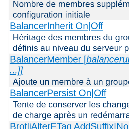
Nombre de membres supplémen
configuration initiale
BalancerInherit On|Off
Héritage des membres du grou
définis au niveau du serveur p
BalancerMember [
balancerur
...]]
Ajoute un membre à un groupe
BalancerPersist On|Off
Tente de conserver les change
de charge après un redémarra
BrotliAlterETag AddSuffix