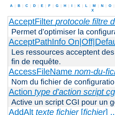
A
|
B
|
C
|
D
|
E
|
F
|
G
|
H
|
I
|
K
|
L
|
M
|
N
|
O
X
AcceptFilter
protocole
filtre
Permet d'optimiser la configur
AcceptPathInfo On|Off|Defau
Les ressources acceptent des
fin de requête.
AccessFileName
nom-du-fic
Nom du fichier de configuratio
Action
type d'action
script cg
Active un script CGI pour un g
AddAlt
texte
fichier
[
fichier
] ..