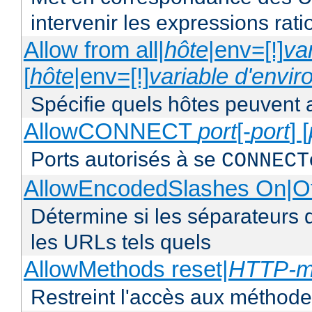
intervenir les expressions rati
Allow from all|
hôte
|env=[!]
va
[
hôte
|env=[!]
variable d'envi
Spécifie quels hôtes peuvent 
AllowCONNECT
port
[-
port
] [
Ports autorisés à se
CONNECT
AllowEncodedSlashes On|O
Détermine si les séparateurs 
les URLs tels quels
AllowMethods reset|
HTTP-m
Restreint l'accès aux méthod