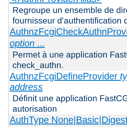
Regroupe un ensemble de direc
fournisseur d'authentification d
AuthnzFcgiCheckAuthnProv
option
...
Permet à une application FastC
check_authn.
AuthnzFcgiDefineProvider
t
address
Définit une application FastCG
autorisation
AuthType None|Basic|Diges