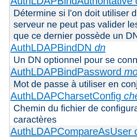
AuthLDAPBindAuthoritative o
Détermine si l'on doit utiliser 
serveur ne peut pas valider les
que ce dernier possède un D
AuthLDAPBindDN
dn
Un DN optionnel pour se con
AuthLDAPBindPassword
mo
Mot de passe à utiliser en co
AuthLDAPCharsetConfig
ch
Chemin du fichier de configur
caractères
AuthLDAPCompareAsUser o