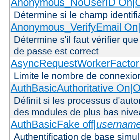
Anonymous_NoUserID On|O
Détermine si le champ identifi
Anonymous_VerifyEmail On|
Détermine s'il faut vérifier q
de passe est correct
AsyncRequestWorkerFacto
Limite le nombre de connexio
AuthBasicAuthoritative On|O
Définit si les processus d'auto
des modules de plus bas niv
AuthBasicFake off|
usernam
Authentification de base simul