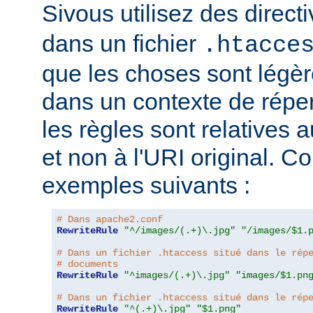
Sivous utilisez des direct
dans un fichier
.htacce
que les choses sont légèr
dans un contexte de répert
les règles sont relatives a
et non à l'URI original. C
exemples suivants :
# Dans apache2.conf
RewriteRule
"^/images/(.+)\.jpg"
"/images/$1.
# Dans un fichier .htaccess situé dans le rép
# documents
RewriteRule
"^images/(.+)\.jpg"
"images/$1.pn
# Dans un fichier .htaccess situé dans le rép
RewriteRule
"^(.+)\.jpg"
"$1.png"