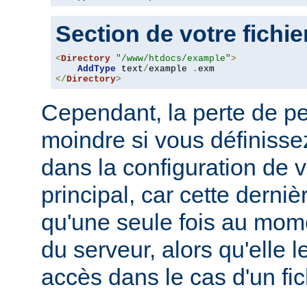
Section de votre fichi
<
Directory
"/www/htdocs/example"
>
AddType
 text
/
example 
.
</
Directory
>
Cependant, la perte de p
moindre si vous définissez
dans la configuration de v
principal, car cette derni
qu'une seule fois au mo
du serveur, alors qu'elle 
accès dans le cas d'un fi