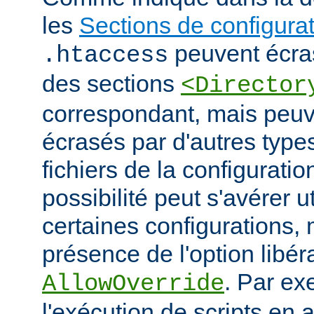
les
Sections de configura
peuvent écras
.htaccess
des sections
<Director
correspondant, mais peu
écrasés par d'autres type
fichiers de la configuratio
possibilité peut s'avérer u
certaines configurations
présence de l'option libér
. Par ex
AllowOverride
l'exécution de scripts en a