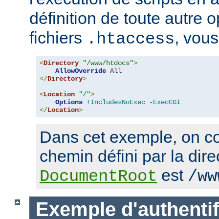
définition de toute autre 
fichiers
, vous
.htaccess
<
Directory
"/www/htdocs"
>
AllowOverride
All
</
Directory
>
<
Location
"/"
>
Options
+IncludesNoExec
-ExecCGI
</
Location
>
Dans cet exemple, on co
chemin défini par la dire
est
DocumentRoot
/ww
Exemple d'authentif