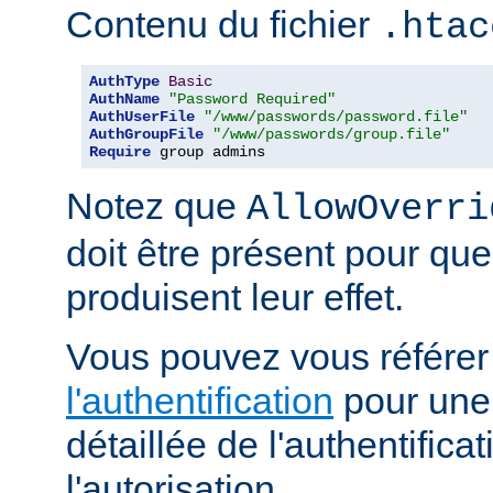
Contenu du fichier
.htac
AuthType
Basic
AuthName
"Password Required"
AuthUserFile
"/www/passwords/password.file"
AuthGroupFile
"/www/passwords/group.file"
Require
 group admins
Notez que
AllowOverri
doit être présent pour que
produisent leur effet.
Vous pouvez vous référe
l'authentification
pour une 
détaillée de l'authentificat
l'autorisation.