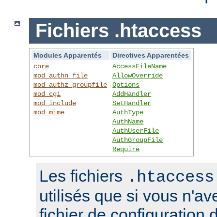
Fichiers .htaccess
Modules Apparentés
Directives Apparentées
core
AccessFileName
mod_authn_file
AllowOverride
mod_authz_groupfile
Options
mod_cgi
AddHandler
mod_include
SetHandler
mod_mime
AuthType
AuthName
AuthUserFile
AuthGroupFile
Require
Les fichiers
.htaccess
utilisés que si vous n'a
fichier de configuration 