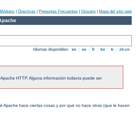
Módulos
|
Directivas
|
Preguntas Frecuentes
|
Glosario
|
Mapa del sitio web
 Apache
Idiomas disponibles:
en
|
es
|
fr
|
ko
|
tr
|
zh-cn
r Apache HTTP. Alguna información todavía puede ser
ué Apache hace ciertas cosas y por qué no hace otras (que le hacen