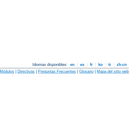
Idiomas disponibles:
en
|
es
|
fr
|
ko
|
tr
|
zh-cn
Módulos
|
Directivas
|
Preguntas Frecuentes
|
Glosario
|
Mapa del sitio web